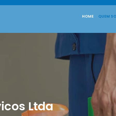
HOME
QUEM S
icos Ltda