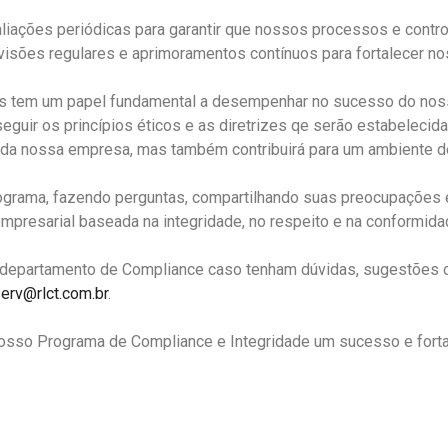
iações periódicas para garantir que nossos processos e contr
 revisões regulares e aprimoramentos contínuos para fortalecer 
 tem um papel fundamental a desempenhar no sucesso do noss
uir os princípios éticos e as diretrizes qe serão estabelecid
da nossa empresa, mas também contribuirá para um ambiente de t
programa, fazendo perguntas, compartilhando suas preocupaçõe
empresarial baseada na integridade, no respeito e na conformida
o departamento de Compliance caso tenham dúvidas, sugestões 
erv@rlct.com.br
.
nosso Programa de Compliance e Integridade um sucesso e fort