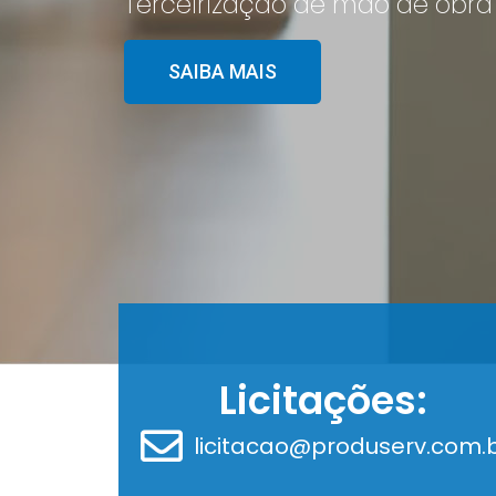
Terceirização de mão de obra
SAIBA MAIS
Licitações:
licitacao@produserv.com.