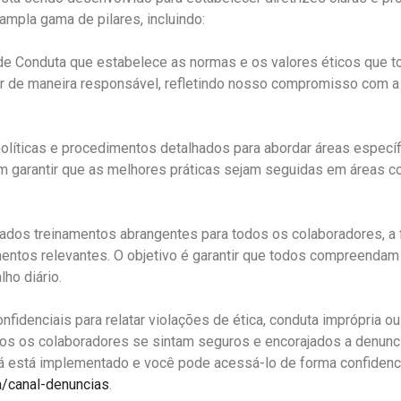
 ampla gama de pilares, incluindo:
e Conduta que estabelece as normas e os valores éticos que t
ir de maneira responsável, refletindo nosso compromisso com a
íticas e procedimentos detalhados para abordar áreas específic
am garantir que as melhores práticas sejam seguidas em áreas co
ados treinamentos abrangentes para todos os colaboradores, a
amentos relevantes. O objetivo é garantir que todos compreenda
ho diário.
idenciais para relatar violações de ética, conduta imprópria o
os os colaboradores se sintam seguros e encorajados a denunc
já está implementado e você pode acessá-lo de forma confidenci
a/canal-denuncias
.